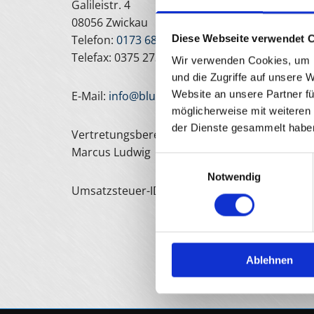
Galileistr. 4
08056 Zwickau
Telefon:
0173 6805803
Diese Webseite verwendet 
Telefax: 0375 2739669
Wir verwenden Cookies, um I
und die Zugriffe auf unsere 
Website an unsere Partner fü
E-Mail:
info@bluewraps.de
möglicherweise mit weiteren
der Dienste gesammelt habe
Vertretungsberechtigter:
Marcus Ludwig
Einwilligungsauswahl
Notwendig
Umsatzsteuer-ID: DE296959530
Ablehnen