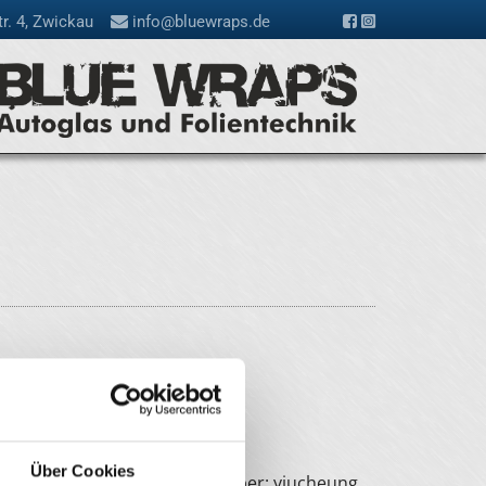
tr. 4, Zwickau

info@bluewraps.de


21887532 | Urheber: kalafoto
Über Cookies
fect Datei: #98988022 | Urheber: yiucheung