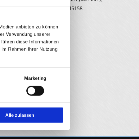
und. 3d rendering Datei: #152845158 |
: schulzfoto
 Medien anbieten zu können
r: schulzfoto
hrer Verwendung unserer
 führen diese Informationen
ie im Rahmen Ihrer Nutzung
Marketing
Alle zulassen