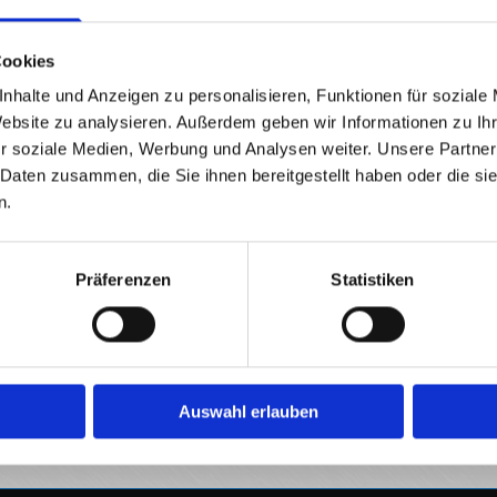
Car wrapping film roll carbon fiber close up backgro
Urheber: trodler1
Cookies
Modernes Wohngebäude Datei: #125021981 | Urheber
nhalte und Anzeigen zu personalisieren, Funktionen für soziale
Traumhafte Dachterrasse Datei: #127672099 | Urhebe
Website zu analysieren. Außerdem geben wir Informationen zu I
r soziale Medien, Werbung und Analysen weiter. Unsere Partner
 Daten zusammen, die Sie ihnen bereitgestellt haben oder die s
Umsetzung
n.
Präferenzen
Statistiken
Heise Homepages |
Homepage erstellen lassen
Heise RegioConcept |
Online Marketing Agentur
Auswahl erlauben