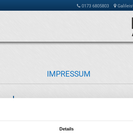
0173 6805803

Galileis

IMPRESSUM
Bildnachweise Fotolia
traffic light trails on road,shanghai,china. Datei: #1
Details
Hong Kong City Night Scenes with double exposure ef